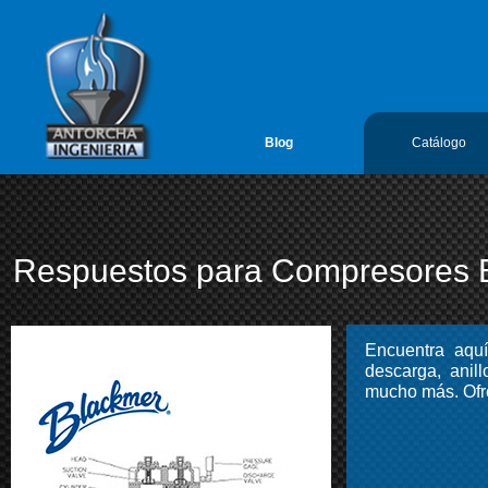
google-site-verification=vL5FIf2GxH6ODFDtoGGUyMBTSYLvLmx7gIY
Antorcha Ingenieria 1
Blog
Catálogo
Respuestos para Compresores 
Encuentra aqu
descarga, anill
mucho más. Ofr