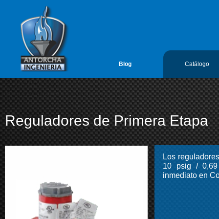
google-site-verification=vL5FIf2GxH6ODFDtoGGUyMBTSYLvLmx7gIY
Antorcha Ingenieria 1
Blog
Catálogo
Reguladores de Primera Etapa
Los reguladores
10 psig / 0,6
inmediato en Co