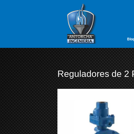
google-site-verification=vL5FIf2GxH6ODFDtoGGUyMBTSYLvLmx7gIY
Antorcha Ing
Blo
Reguladores de 2 P