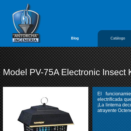
google-site-verification=vL5FIf2GxH6ODFDtoGGUyMBTSYLvLmx7gIY
Antorcha Ingenieria 1
Blog
Catálogo
Model PV-75A Electronic Insect K
El funcionamie
electrificada q
¡La linterna de
atrayente Octen