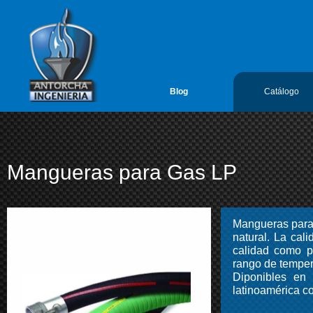
google-site-verification=vL5FIf2GxH6ODFDtoGGUyMBTSYLvLmx7gIY
Antorcha Ingenieria 1
Blog
Catálogo
Mangueras para Gas LP
Mangueras para g
natural. La cal
calidad como pr
rango de temper
Diponibles en
latinoamérica c