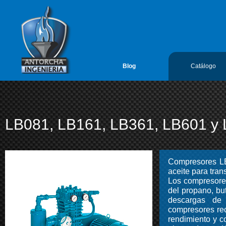
google-site-verification=vL5FIf2GxH6ODFDtoGGUyMBTSYLvLmx7gIY
Antorcha Ingenieria 1
Blog
Catálogo
LB081, LB161, LB361, LB601 y
Compresores LB
aceite para tran
Los compresores
del propano, bu
descargas de 
compresores rec
rendimiento y c