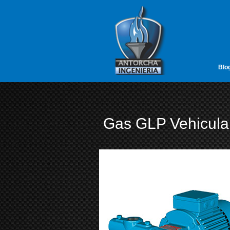
google-site-verification=vL5FIf2GxH6ODFDtoGGUyMBTSYLvLmx7gIY
Antorcha Ing
Blo
Gas GLP Vehicula