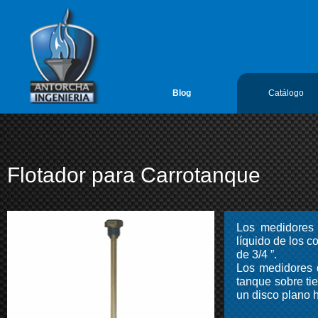
google-site-verification=vL5FIf2GxH6ODFDtoGGUyMBTSYLvLmx7gIY
Antorcha Ingenieria 1
Blog
Catálogo
Flotador para Carrotanque
Los medidores 
líquido de los 
de 3/4 ”.
Los medidores d
tanque sobre ti
un disco plano h