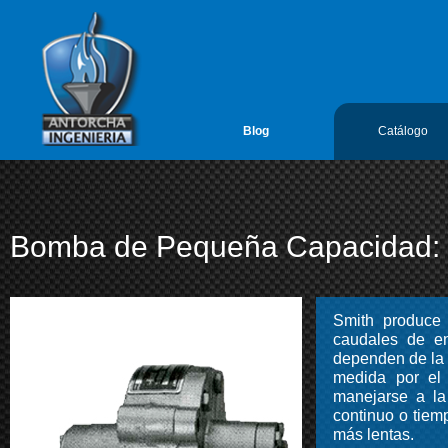
google-site-verification=vL5FIf2GxH6ODFDtoGGUyMBTSYLvLmx7gIY
Antorcha Ingenieria 1
Blog
Catálogo
Bomba de Pequeña Capacidad:
Smith produce
caudales de en
dependen de la 
medida por el 
manejarse a la
continuo o tie
más lentas.