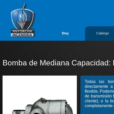
google-site-verification=vL5FIf2GxH6ODFDtoGGUyMBTSYLvLmx7gIY
Antorcha Ingenieria 1
Blog
Catálogo
Bomba de Mediana Capacidad:
Todas las bo
directamente a
flexible. Podem
de transmisión 
cliente), o la 
completamente 