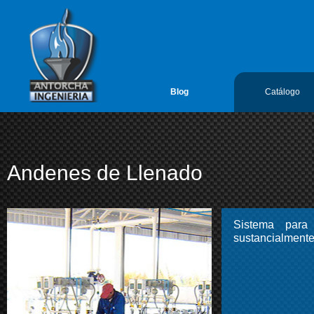
google-site-verification=vL5FIf2GxH6ODFDtoGGUyMBTSYLvLmx7gIY
Antorcha Ingenieria 1
Blog
Catálogo
Andenes de Llenado
Sistema para 
sustancialmente 