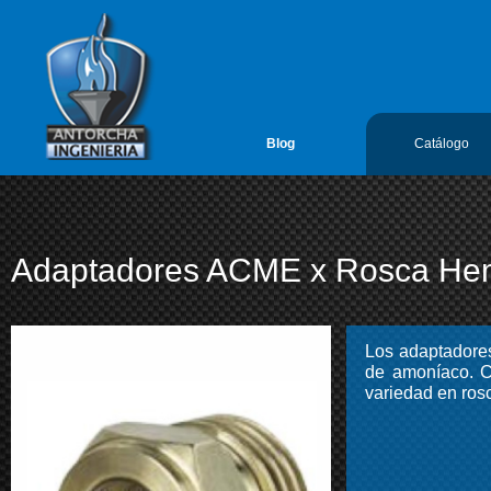
google-site-verification=vL5FIf2GxH6ODFDtoGGUyMBTSYLvLmx7gIY
Antorcha Ingenieria 1
Blog
Catálogo
Adaptadores ACME x Rosca He
Los adaptadore
de amoníaco. 
variedad en ro