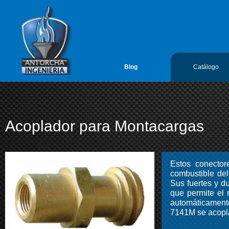
google-site-verification=vL5FIf2GxH6ODFDtoGGUyMBTSYLvLmx7gIY
Antorcha Ingenieria 1
Blog
Catálogo
Acoplador para Montacargas
Estos conector
combustible del
Sus fuertes y 
que permite el r
automáticament
7141M se acopla 